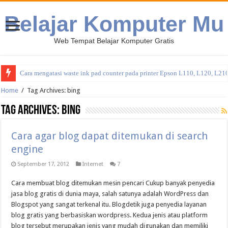
Belajar Komputer Mu
Web Tempat Belajar Komputer Gratis
Cara mengatasi waste ink pad counter pada printer Epson L110, L120, L21
Home
/
Tag Archives: bing
Tag Archives:
bing
Cara agar blog dapat ditemukan di search
engine
September 17, 2012
Internet
7
Cara membuat blog ditemukan mesin pencari Cukup banyak penyedia
jasa blog gratis di dunia maya, salah satunya adalah WordPress dan
Blogspot yang sangat terkenal itu. Blogdetik juga penyedia layanan
blog gratis yang berbasiskan wordpress. Kedua jenis atau platform
blog tersebut merupakan jenis yang mudah digunakan dan memiliki