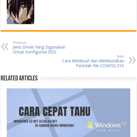
Previous
Jenis Driver Yang Digunakan
Untuk Konfigurasi DOS
Next
Cara Membuat dan Membatalkan
Perintah File CONFIG.SYS
Related Articles