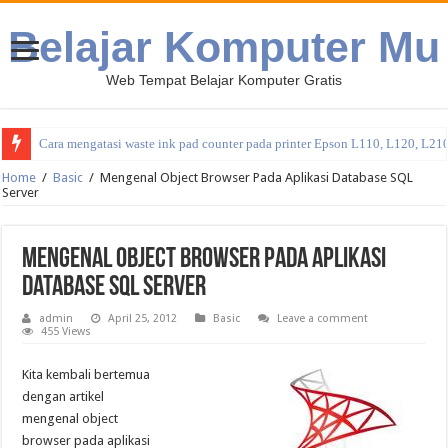
Belajar Komputer Mu
Web Tempat Belajar Komputer Gratis
Cara mengatasi waste ink pad counter pada printer Epson L110, L120, L21
Home
/
Basic
/
Mengenal Object Browser Pada Aplikasi Database SQL
Server
Mengenal Object Browser Pada Aplikasi
Database SQL Server
admin
April 25, 2012
Basic
Leave a comment
455 Views
Kita kembali bertemua
dengan artikel
mengenal object
browser pada aplikasi