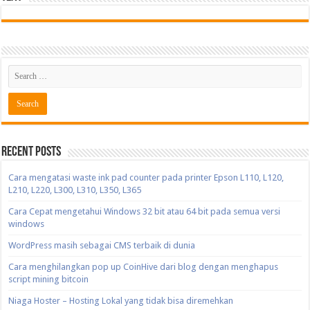
Recent Posts
Cara mengatasi waste ink pad counter pada printer Epson L110, L120,
L210, L220, L300, L310, L350, L365
Cara Cepat mengetahui Windows 32 bit atau 64 bit pada semua versi
windows
WordPress masih sebagai CMS terbaik di dunia
Cara menghilangkan pop up CoinHive dari blog dengan menghapus
script mining bitcoin
Niaga Hoster – Hosting Lokal yang tidak bisa diremehkan