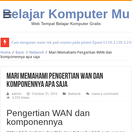
Belajar Komputer Mu
Web Tempat Belajar Komputer Gratis
Cara mengatasi waste ink pad counter pada printer Epson L110, L120, L21
Home
/
Basic
/
Network
/
Mari Memahami Pengertian WAN dan
komponennya apa saja
Mari Memahami Pengertian WAN dan
komponennya apa saja
admin
October 31, 2012
Network
Leave a comment
3,355 Views
Pengertian WAN dan
komponennya