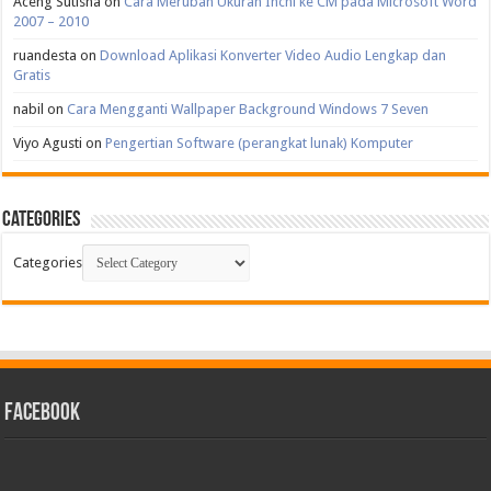
Aceng Sutisna
on
Cara Merubah Ukuran Inchi ke CM pada Microsoft Word
2007 – 2010
ruandesta
on
Download Aplikasi Konverter Video Audio Lengkap dan
Gratis
nabil
on
Cara Mengganti Wallpaper Background Windows 7 Seven
Viyo Agusti
on
Pengertian Software (perangkat lunak) Komputer
Categories
Categories
facebook