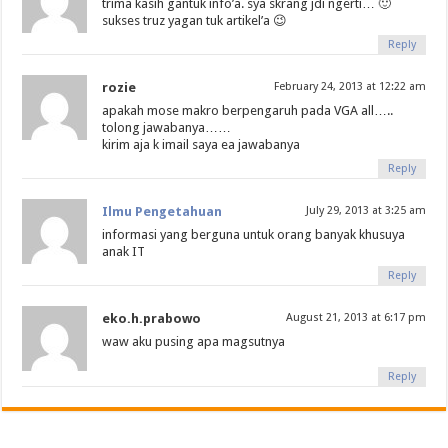
trima kasih gantuk info’a. sya skrang jdi ngerti… 🙂
sukses truz yagan tuk artikel’a 😉
Reply
rozie
February 24, 2013 at 12:22 am
apakah mose makro berpengaruh pada VGA all…..
tolong jawabanya……
kirim aja k imail saya ea jawabanya
Reply
Ilmu Pengetahuan
July 29, 2013 at 3:25 am
informasi yang berguna untuk orang banyak khusuya
anak IT
Reply
eko.h.prabowo
August 21, 2013 at 6:17 pm
waw aku pusing apa magsutnya
Reply