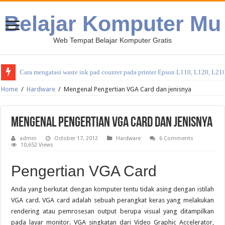
Belajar Komputer Mu
Web Tempat Belajar Komputer Gratis
Cara mengatasi waste ink pad counter pada printer Epson L110, L120, L21
Home
/
Hardware
/
Mengenal Pengertian VGA Card dan jenisnya
Mengenal Pengertian VGA Card dan jenisnya
admin
October 17, 2012
Hardware
6 Comments
10,652 Views
Pengertian VGA Card
Anda yang berkutat dengan komputer tentu tidak asing dengan istilah
VGA card. VGA card adalah sebuah perangkat keras yang melakukan
rendering atau pemrosesan output berupa visual yang ditampilkan
pada layar monitor. VGA singkatan dari Video Graphic Accelerator,