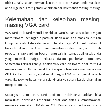
oleh PC saja. Dalam memutuskan VGA card yang akan anda gunakan,
anda juga harus mengetahu kelebihan dan kelemahan masing-masing.
Kelemahan dan kelebihan masing-
masing VGA card
VGA card on-board memiliki kelebihan yakni sudah satu paket dengan
motherboard, sehingga dipastikan tidak akan ada masalah dengan
komputer anda ketika digunakan. Terlebih lagi, VGA card on-board
bisa dikatakan gratis. Setiap anda membeli motherboard, pasti sudah
terpasang VGA card on-board. Tentu saja ini sangat baik untuk anda
yang memiliki budget terbatas dalam pembelian komputer.
Sementara kekurangannya adalah VGA card on-board tidak memiliki
memori sendiri. Hal ini berakibat â€œpemotonganâ€ memori utama
CPU atau laptop anda yang dikenal dengan RAM untuk digunakan oleh
VGA. Jika RAM terbatas, tentu saja kinerja PC secara keseluruhan akan
menjadi lambat.
Sedangkan untuk VGA card add-on, kelebihannya adalah bisa
melakukan pekerjaan rendering berat dan tidak â€œmemakanâ€
memori utama atau RAM dalam CPU. Proses yang melibatkan grafis