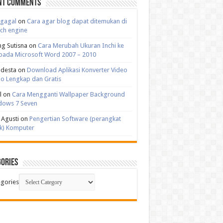
nt Comments
 gagal
on
Cara agar blog dapat ditemukan di
ch engine
g Sutisna
on
Cara Merubah Ukuran Inchi ke
pada Microsoft Word 2007 – 2010
ndesta
on
Download Aplikasi Konverter Video
o Lengkap dan Gratis
l
on
Cara Mengganti Wallpaper Background
dows 7 Seven
 Agusti
on
Pengertian Software (perangkat
k) Komputer
ories
gories