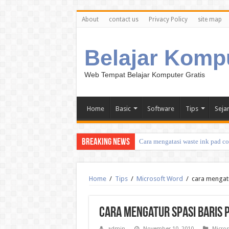
About
contact us
Privacy Policy
site map
Belajar Komp
Web Tempat Belajar Komputer Gratis
Home
Basic
Software
Tips
Seja
Breaking News
Cara mengatasi waste ink pad c
Home
/
Tips
/
Microsoft Word
/
cara mengatu
cara mengatur spasi baris 
admin
November 10, 2010
Micro