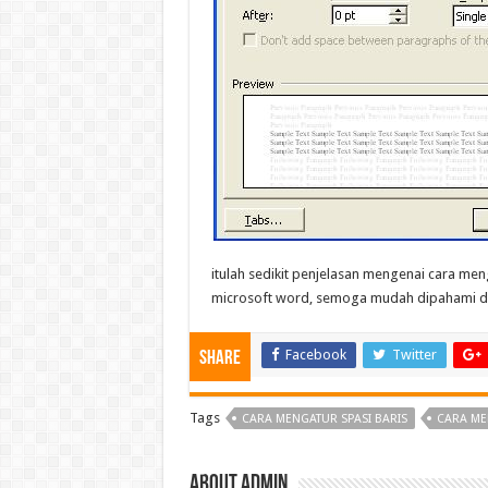
itulah sedikit penjelasan mengenai cara men
microsoft word, semoga mudah dipahami da
Facebook
Twitter
Share
Tags
CARA MENGATUR SPASI BARIS
CARA ME
About admin