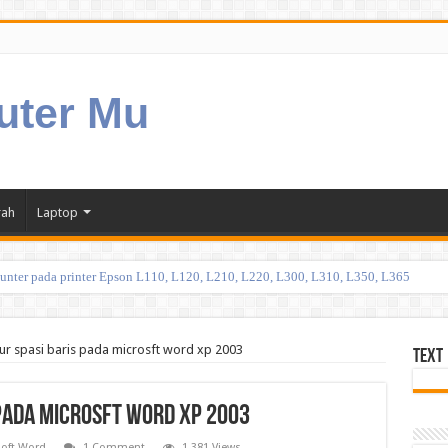
uter Mu
rah
Laptop
ounter pada printer Epson L110, L120, L210, L220, L300, L310, L350, L365
r spasi baris pada microsft word xp 2003
Text
pada microsft word xp 2003
soft Word
1 Comment
1,381 Views