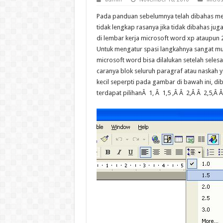
Pada panduan sebelumnya telah dibahas m
tidak lengkap rasanya jika tidak dibahas ju
di lembar kerja microsoft word xp ataupun 
Untuk mengatur spasi langkahnya sangat mu
microsoft word bisa dilalukan setelah selesa
caranya blok seluruh paragraf atau naskah ya
kecil seperpti pada gambar di bawah ini, di
terdapat pilihanÂ 1, Â 1,5 ,Â Â 2,Â Â 2,5,Â Â 