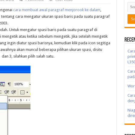
engenai
cara membuat awal paragraf menjorook ke dalam
,
ga tentang cara mengatur ukuran spasi baris pada suatu paragraf
2003.
dah. Untuk mengatur spasi baris pada suatu paragraf di
i mengetik atau ketika sebelum mengetik. Jika setelah mengetik
Rece
ng ingin diatur spasi barisnya, kemudian klik pada icon segitiga
bawahnya akan muncul beberapa pilihan ukuran spasi, disitu
Cara
dan 3, silahkan pilih salah satu.
prin
L350
Cara
pad
Word
Cara
deng
Niag
dir