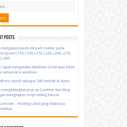
nt Posts
 mengatasi waste ink pad counter pada
ter Epson L110, L120, L210, L220, L300, L310,
, L365
 Cepat mengetahui Windows 32 bit atau 64 bit
a semua versi windows
Press masih sebagai CMS terbaik di dunia
 menghilangkan pop up CoinHive dari blog
an menghapus script mining bitcoin
a Hoster – Hosting Lokal yang tidak bisa
emehkan