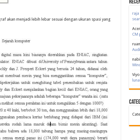
Rece
raja
sear
graf akan menjadi lebih lebar sesuai dengan ukuran spasi yang
Acen
CM 
rua
Audi
nabi
Win
Viyo
luna
Categ
Cate